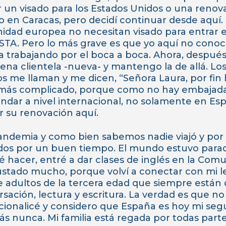
r un visado para los Estados Unidos o una renov
 en Caracas, pero decidí continuar desde aquí. 
dad europea no necesitan visado para entrar e
TA. Pero lo más grave es que yo aquí no conocí
trabajando por el boca a boca. Ahora, después
na clientela -nueva- y mantengo la de allá. Los
 me llaman y me dicen, “Señora Laura, por fin 
 más complicado, porque como no hay embajada
dar a nivel internacional, no solamente en Es
 su renovación aquí.
pandemia y como bien sabemos nadie viajó y por
dos por un buen tiempo. El mundo estuvo parad
hacer, entré a dar clases de inglés en la Comu
stado mucho, porque volví a conectar con mi l
 adultos de la tercera edad que siempre están 
rsación, lectura y escritura. La verdad es que n
cionalicé y considero que España es hoy mi seg
s nunca. Mi familia está regada por todas part