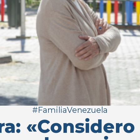
#FamiliaVenezuela
ra: «Considero