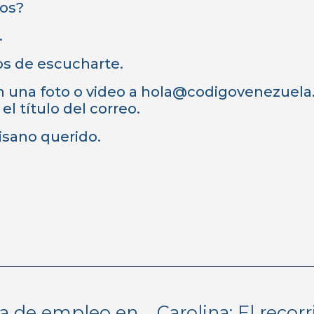
ros?
.
s de escucharte.
n una foto o video a hola@codigovenezuela.
l título del correo.
isano querido.
Hacks para mejorar tu búsqueda de empleo en España