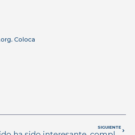
org. Coloca
SIGUIENTE
Carolina: El recorrido ha sido interesante, complicado y hermoso a la vez.