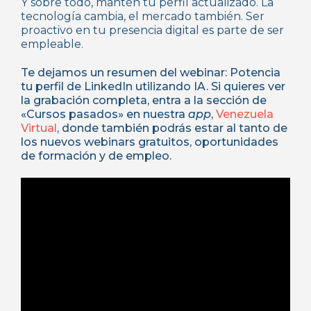
Y sobre todo, mantén tu perfil actualizado. La
tecnología cambia, el mercado también. Ser
proactivo en tu presencia digital es parte de ser
empleable.
Te dejamos un resumen del webinar: Potencia
tu perfil de LinkedIn utilizando IA. Si quieres ver
la grabación completa, entra a la sección de
«Cursos pasados» en nuestra
app
,
Venezuela
Virtual
, donde también podrás estar al tanto de
los nuevos webinars gratuitos, oportunidades
de formación y de empleo.