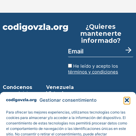
¿Quieres
mantenerte
informado?
He leído y acepto los
términos y condiciones
Conócenos
Venezuela
Inicio
Virtual
Entra en la
Gestionar consentimiento
Prensa
web
Blog
Descarga
Para ofrecer las mejores experiencias, utilizamos tecnologías como las
Transparencia
para iPhone
cookies para almacenar y/o acceder a la información del dispositivo. El
consentimiento de estas tecnologías nos permitirá procesar datos como
Reportes de
Descarga
el comportamiento de navegación o las identificaciones únicas en este
impacto
para
Android
sitio. No consentir o retirar el consentimiento, puede afectar