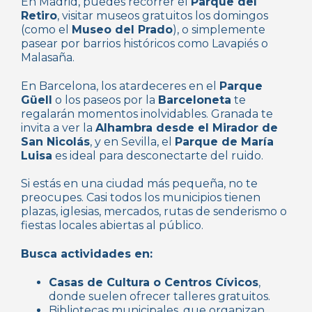
En Madrid, puedes recorrer el
Parque del
Retiro
, visitar museos gratuitos los domingos
(como el
Museo del Prado
), o simplemente
pasear por barrios históricos como Lavapiés o
Malasaña.
En Barcelona, los atardeceres en el
Parque
Güell
o los paseos por la
Barceloneta
te
regalarán momentos inolvidables. Granada te
invita a ver la
Alhambra desde el Mirador de
San Nicolás
, y en Sevilla, el
Parque de María
Luisa
es ideal para desconectarte del ruido.
Si estás en una ciudad más pequeña, no te
preocupes. Casi todos los municipios tienen
plazas, iglesias, mercados, rutas de senderismo o
fiestas locales abiertas al público.
Busca actividades en:
Casas de Cultura o Centros Cívicos
,
donde suelen ofrecer talleres gratuitos.
Bibliotecas municipales, que organizan