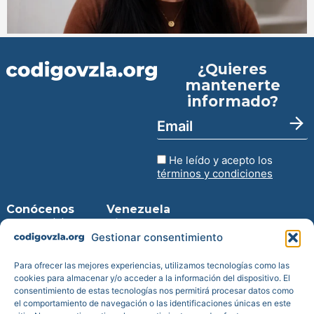
¿Quieres
mantenerte
informado?
He leído y acepto los
términos y condiciones
Conócenos
Venezuela
Inicio
Virtual
Entra en la
Gestionar consentimiento
Prensa
web
Blog
Descarga
Para ofrecer las mejores experiencias, utilizamos tecnologías como las
Transparencia
para iPhone
cookies para almacenar y/o acceder a la información del dispositivo. El
consentimiento de estas tecnologías nos permitirá procesar datos como
Reportes de
Descarga
el comportamiento de navegación o las identificaciones únicas en este
impacto
para