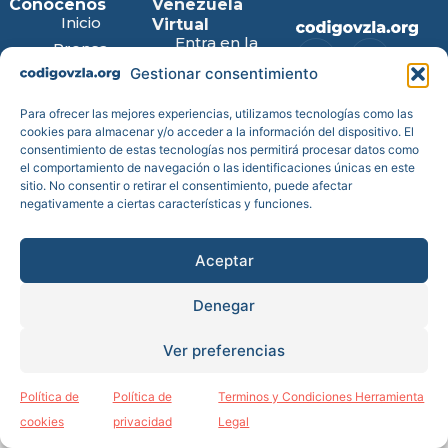
Conócenos
Venezuela
Inicio
Virtual
Entra en la
Prensa
web
Gestionar consentimiento
Blog
Descarga
Transparencia
para iPhone
Para ofrecer las mejores experiencias, utilizamos tecnologías como las
Reportes de
Descarga
cookies para almacenar y/o acceder a la información del dispositivo. El
impacto
para
consentimiento de estas tecnologías nos permitirá procesar datos como
Android
Cuentas
el comportamiento de navegación o las identificaciones únicas en este
anuales
sitio. No consentir o retirar el consentimiento, puede afectar
negativamente a ciertas características y funciones.
Estatutos
Aceptar
Denegar
Todos los derechos reservados © Código Venezuela es una
Fundación de bien social inscrita en el Registro de Fundaciones del
Ministerio de Justicia con el nº 2207JUS reconocida como tal por
Ver preferencias
Orden Ministerial de 2019 del Ministerio de Justicia de España.
|
Política de Cookies
|
Política de Privacidad y Aviso Legal
|
Política de
Política de
Terminos y Condiciones Herramienta
cookies
privacidad
Legal