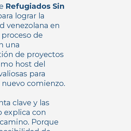
de
Refugiados Sin
ara lograr la
ad venezolana en
l proceso de
n una
tión de proyectos
como host del
valiosas para
un nuevo comienzo.
ta clave y las
o explica con
 camino. Porque