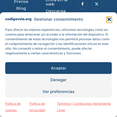
Prensa
web
Blog
Descarga
Transparencia
para iPhone
Gestionar consentimiento
Reportes de
Descarga
impacto
para
Android
Para ofrecer las mejores experiencias, utilizamos tecnologías como las
Cuentas
cookies para almacenar y/o acceder a la información del dispositivo. El
anuales
consentimiento de estas tecnologías nos permitirá procesar datos como
Estatutos
el comportamiento de navegación o las identificaciones únicas en este
sitio. No consentir o retirar el consentimiento, puede afectar
negativamente a ciertas características y funciones.
Aceptar
Todos los derechos reservados © Código Venezuela es una
Fundación de bien social inscrita en el Registro de Fundaciones del
Ministerio de Justicia con el nº 2207JUS reconocida como tal por
Denegar
Orden Ministerial de 2019 del Ministerio de Justicia de España.
|
Política de Cookies
|
Política de Privacidad y Aviso Legal
|
Ver preferencias
Política de
Política de
Terminos y Condiciones Herramienta
cookies
privacidad
Legal