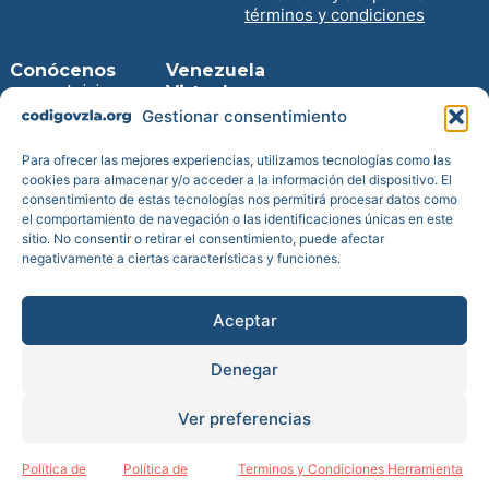
términos y condiciones
Conócenos
Venezuela
Inicio
Virtual
Entra en la
Gestionar consentimiento
Prensa
web
Blog
Descarga
Para ofrecer las mejores experiencias, utilizamos tecnologías como las
Transparencia
para iPhone
cookies para almacenar y/o acceder a la información del dispositivo. El
consentimiento de estas tecnologías nos permitirá procesar datos como
Reportes de
Descarga
el comportamiento de navegación o las identificaciones únicas en este
impacto
para
Android
sitio. No consentir o retirar el consentimiento, puede afectar
Cuentas
negativamente a ciertas características y funciones.
anuales
Estatutos
Aceptar
Denegar
Todos los derechos reservados © Código Venezuela es una
Ver preferencias
Fundación de bien social inscrita en el Registro de Fundaciones del
Ministerio de Justicia con el nº 2207JUS reconocida como tal por
Orden Ministerial de 2019 del Ministerio de Justicia de España.
|
Política de Cookies
|
Política de Privacidad y Aviso Legal
|
Política de
Política de
Terminos y Condiciones Herramienta