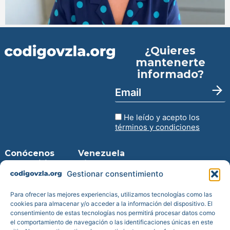
¿Quieres
mantenerte
informado?
He leído y acepto los
términos y condiciones
Conócenos
Venezuela
Inicio
Virtual
Entra en la
Gestionar consentimiento
Prensa
web
Blog
Descarga
Para ofrecer las mejores experiencias, utilizamos tecnologías como las
Transparencia
para iPhone
cookies para almacenar y/o acceder a la información del dispositivo. El
consentimiento de estas tecnologías nos permitirá procesar datos como
Reportes de
Descarga
el comportamiento de navegación o las identificaciones únicas en este
impacto
para