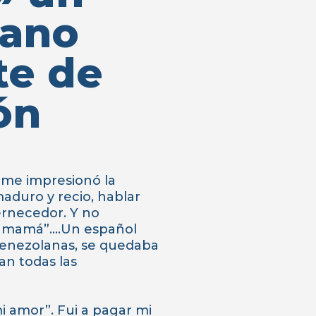
tano
te de
ón
 me impresionó la
aduro y recio, hablar
ernecedor. Y no
n mamá”….Un español
 venezolanas, se quedaba
ban todas las
i amor”. Fui a pagar mi