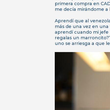
primera compra en CADA,
me decía mirándome a los
Aprendí que al venezola
más de una vez en una t
aprendí cuando mi jefe m
regalas un marroncito?”
uno se arriesga a que l