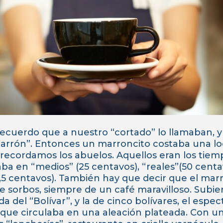
 recuerdo que a nuestro “cortado” lo llamaban, 
arrón”. Entonces un marroncito costaba una loc
 recordamos los abuelos. Aquellos eran los tie
aba en “medios” (25 centavos), “reales”(50 centav
5 centavos). También hay que decir que el mar
sorbos, siempre de un café maravilloso. Subien
 del “Bolívar”, y la de cinco bolívares, el espec
 que circulaba en una aleación plateada. Con u