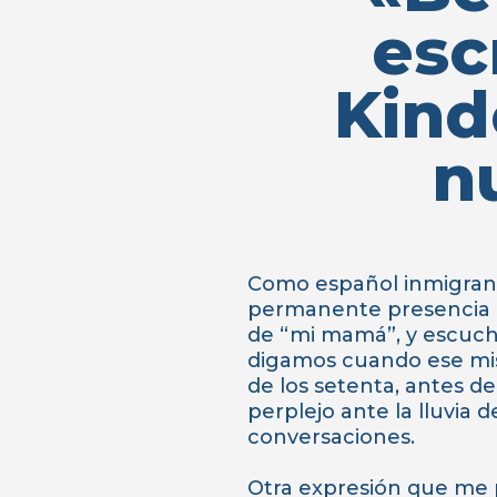
esc
Kind
n
Como español inmigrante
permanente presencia de
de “mi mamá”, y escucha
digamos cuando ese mi
de los setenta, antes d
perplejo ante la lluvia d
conversaciones.
Otra expresión que me p