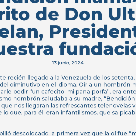
rito de Don Ul
elan, Presiden
uestra fundaci
13 junio, 2024
 recién llegado a la Venezuela de los setenta,
l diminutivo en el idioma. Oír a un hombrón m
rle pedir “un cafecito, mi pana porfa”, era ent
smo hombrón saludaba a su madre, “Bendició
e que nos llegaran las refrescantes telenovelas
e lo que, para él, eran infantilismos, que salpica
illó descolocado la primera vez que la oí fue “m