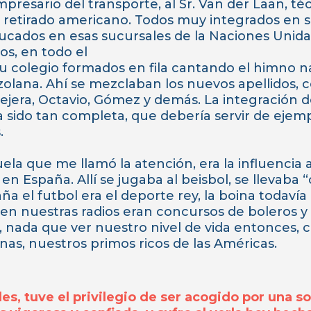
presario del transporte, al Sr. Van der Laan, té
vo retirado americano. Todos muy integrados en s
ducados en esas sucursales de la Naciones Unida
os, en todo el
 su colegio formados en fila cantando el himno na
ana. Ahí se mezclaban los nuevos apellidos, con
Tejera, Octavio, Gómez y demás. La integración d
 sido tan completa, que debería servir de ejemp
.
la que me llamó la atención, era la influencia
 España. Allí se jugaba al beisbol, se llevaba “
ña el futbol era el deporte rey, la boina todaví
 en nuestras radios eran concursos de boleros y
 nada que ver nuestro nivel de vida entonces, c
as, nuestros primos ricos de las Américas.
s, tuve el privilegio de ser acogido por una so