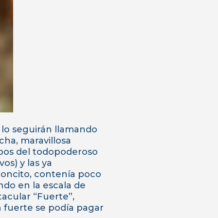
y lo seguirán llamando
ha, maravillosa
mpos del todopoderoso
os) y las ya
roncito, contenía poco
do en la escala de
tacular “Fuerte”,
n fuerte se podía pagar